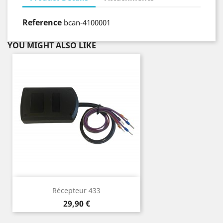
Reference
bcan-4100001
YOU MIGHT ALSO LIKE
Récepteur 433
Price
29,90 €